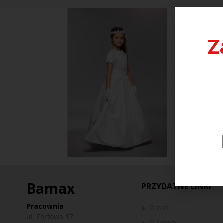
Z
Bamax
PRZYDATNE LINKI
Pracownia
O nas
ul. Fortowa 17,
O firmie