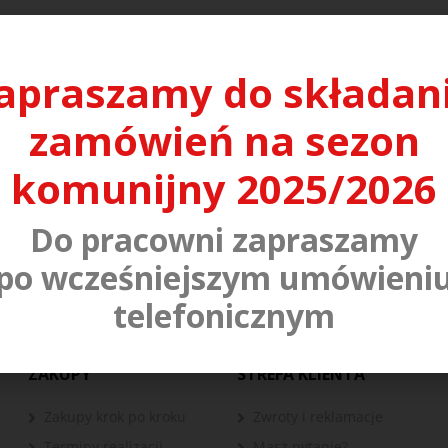
apraszamy do składan
zamówień na sezon
komunijny 2025/2026
Do pracowni zapraszamy
po wcześniejszym umówieni
telefonicznym
ZAKUPY
STREFA KLIENTA
Zakupy krok po kroku
Zwroty i reklamacje
Terminy realizacji
Masz pytanie?