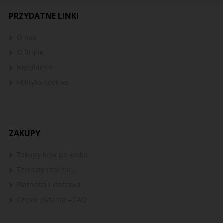
PRZYDATNE LINKI
O nas
O firmie
Regulamin
Polityka cookies
ZAKUPY
Zakupy krok po kroku
Terminy realizacji
Płatności i dostawa
Częste pytania – FAQ