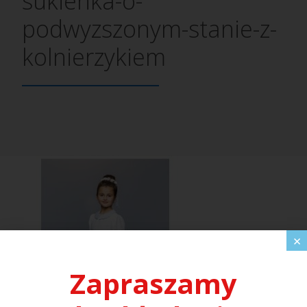
sukienka-o-
podwyzszonym-stanie-z-
kolnierzykiem
×
Zapraszamy