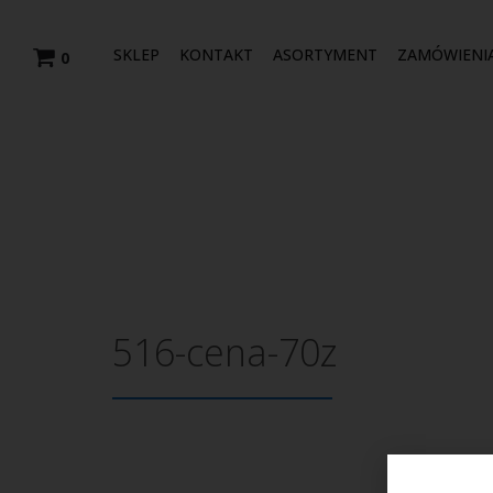
SKLEP
KONTAKT
ASORTYMENT
ZAMÓWIENI
0
516-cena-70z